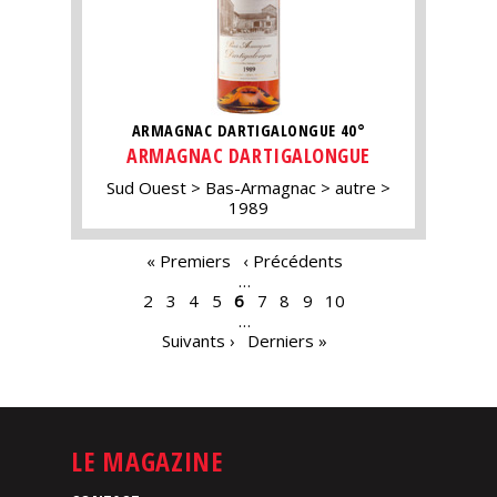
ARMAGNAC DARTIGALONGUE 40°
ARMAGNAC DARTIGALONGUE
Sud Ouest
Bas-Armagnac
autre
1989
PAGES
« Premiers
‹ Précédents
…
2
3
4
5
6
7
8
9
10
…
Suivants ›
Derniers »
LE MAGAZINE