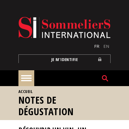
Aller au contenu principal
FR
EN
JE M'IDENTIFIE
VOUS ÊTES ICI
ACCUEIL
À
NOTES DE
la
une
DÉGUSTATION
Reportages