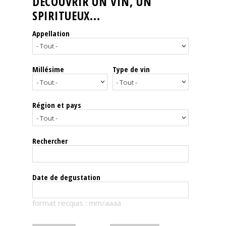
DÉCOUVRIR UN VIN, UN
SPIRITUEUX...
Nos
événements
Appellation
Spiritueux
Millésime
Type de vin
Notes
de
dégustation
Région et pays
Sommelleries
Rechercher
Le
magazine
Date de degustation
Télécharger
format recquis : mm/aaaa
la
Revue