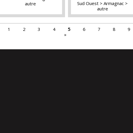
Sud Ouest
Armagnac
autre
autre
1
2
3
4
5
6
7
8
9
»