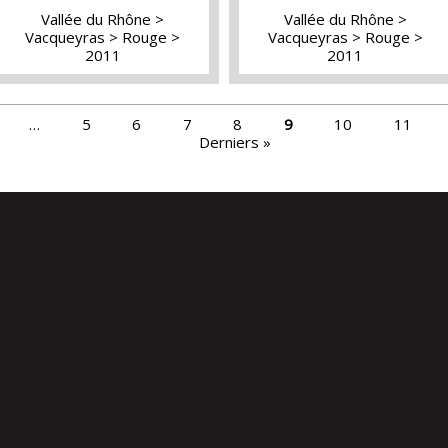
Vallée du Rhône
Vallée du Rhône
Vacqueyras
Rouge
Vacqueyras
Rouge
2011
2011
…
5
6
7
8
9
10
11
Derniers »