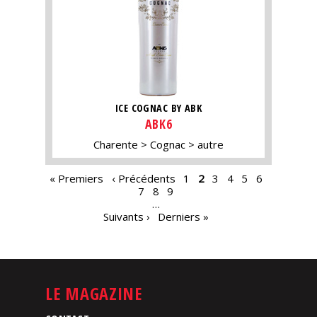
ICE COGNAC BY ABK
ABK6
Charente
Cognac
autre
PAGES
« Premiers
‹ Précédents
1
2
3
4
5
6
7
8
9
…
Suivants ›
Derniers »
LE MAGAZINE