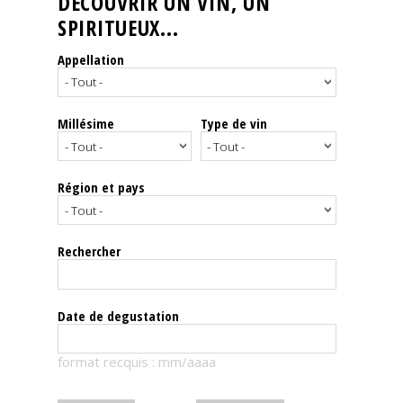
DÉCOUVRIR UN VIN, UN
SPIRITUEUX...
Nos
événements
Appellation
Spiritueux
Millésime
Type de vin
Notes
de
dégustation
Région et pays
Sommelleries
Rechercher
Le
magazine
Date de degustation
Télécharger
format recquis : mm/aaaa
la
Revue