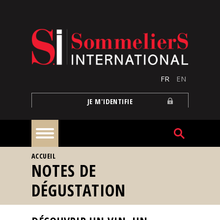
Aller au contenu principal
FR
EN
JE M'IDENTIFIE
VOUS ÊTES ICI
ACCUEIL
À
NOTES DE
la
une
DÉGUSTATION
Reportages