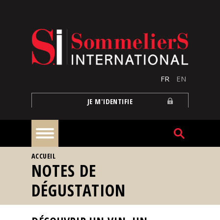
Aller au contenu principal
FR
EN
JE M'IDENTIFIE
VOUS ÊTES ICI
ACCUEIL
À
NOTES DE
la
une
DÉGUSTATION
Reportages