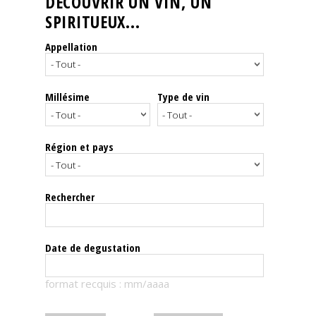
DÉCOUVRIR UN VIN, UN
SPIRITUEUX...
Nos
événements
Appellation
Spiritueux
Millésime
Type de vin
Notes
de
dégustation
Région et pays
Sommelleries
Rechercher
Le
magazine
Date de degustation
Télécharger
format recquis : mm/aaaa
la
Revue