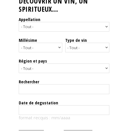
DÉCOUVRIR UN VIN, UN
SPIRITUEUX...
Nos
événements
Appellation
Spiritueux
Millésime
Type de vin
Notes
de
dégustation
Région et pays
Sommelleries
Rechercher
Le
magazine
Date de degustation
Télécharger
format recquis : mm/aaaa
la
Revue