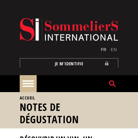
Aller au contenu principal
FR
EN
JE M'IDENTIFIE
VOUS ÊTES ICI
ACCUEIL
À
NOTES DE
la
une
DÉGUSTATION
Reportages