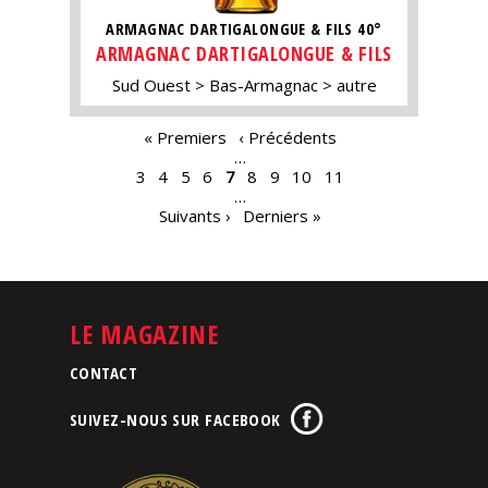
ARMAGNAC DARTIGALONGUE & FILS 40°
ARMAGNAC DARTIGALONGUE & FILS
Sud Ouest
Bas-Armagnac
autre
PAGES
« Premiers
‹ Précédents
…
3
4
5
6
7
8
9
10
11
…
Suivants ›
Derniers »
LE MAGAZINE
CONTACT
SUIVEZ-NOUS SUR FACEBOOK