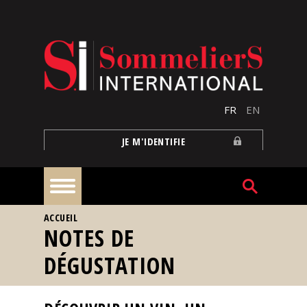
Aller au contenu principal
FR
EN
JE M'IDENTIFIE
VOUS ÊTES ICI
ACCUEIL
À
NOTES DE
la
une
DÉGUSTATION
Reportages