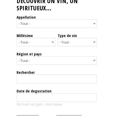
DÉCOUVRIR UN VIN, UN
SPIRITUEUX...
Nos
événements
Appellation
Spiritueux
Millésime
Type de vin
Notes
de
dégustation
Région et pays
Sommelleries
Rechercher
Le
magazine
Date de degustation
Télécharger
format recquis : mm/aaaa
la
Revue