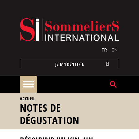
Aller au contenu principal
FR
EN
JE M'IDENTIFIE
VOUS ÊTES ICI
ACCUEIL
À
NOTES DE
la
une
DÉGUSTATION
Reportages