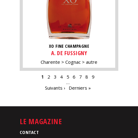
XO FINE CHAMPAGNE
A. DE FUSSIGNY
Charente
Cognac
autre
PAGES
1
2
3
4
5
6
7
8
9
…
Suivants ›
Derniers »
LE MAGAZINE
CONTACT