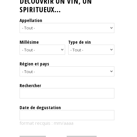
DÉCOUVRIR UN VIN, UN
SPIRITUEUX...
Nos
événements
Appellation
Spiritueux
Millésime
Type de vin
Notes
de
dégustation
Région et pays
Sommelleries
Rechercher
Le
magazine
Date de degustation
Télécharger
format recquis : mm/aaaa
la
Revue