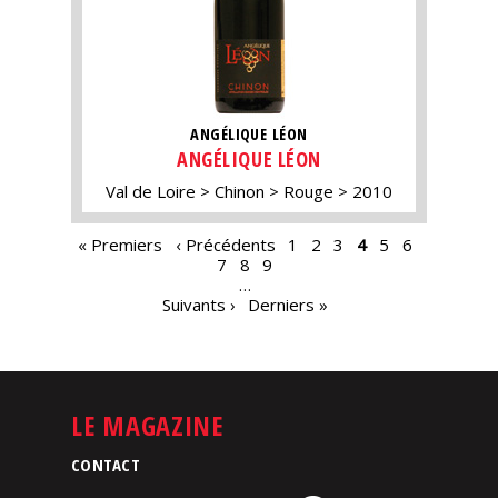
ANGÉLIQUE LÉON
ANGÉLIQUE LÉON
Val de Loire
Chinon
Rouge
2010
PAGES
« Premiers
‹ Précédents
1
2
3
4
5
6
7
8
9
…
Suivants ›
Derniers »
LE MAGAZINE
CONTACT