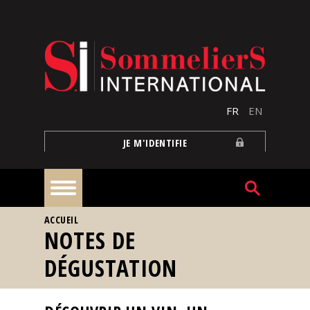
Aller au contenu principal
FR
EN
JE M'IDENTIFIE
VOUS ÊTES ICI
ACCUEIL
À
NOTES DE
la
une
DÉGUSTATION
Reportages