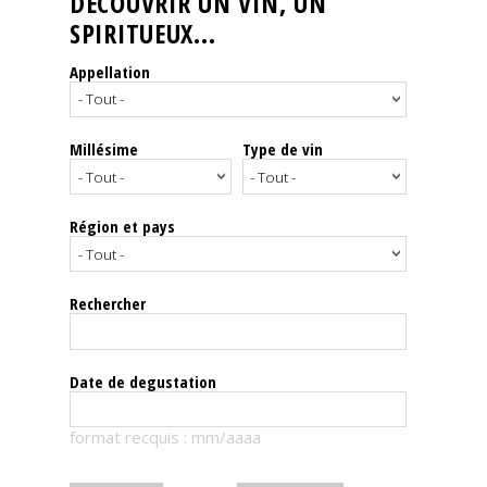
DÉCOUVRIR UN VIN, UN
SPIRITUEUX...
Nos
événements
Appellation
Spiritueux
Millésime
Type de vin
Notes
de
dégustation
Région et pays
Sommelleries
Rechercher
Le
magazine
Date de degustation
Télécharger
format recquis : mm/aaaa
la
Revue