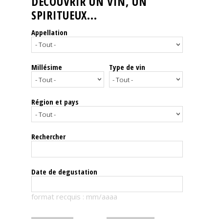
DÉCOUVRIR UN VIN, UN
SPIRITUEUX...
Nos
événements
Appellation
Spiritueux
Millésime
Type de vin
Notes
de
dégustation
Région et pays
Sommelleries
Rechercher
Le
magazine
Date de degustation
Télécharger
format recquis : mm/aaaa
la
Revue