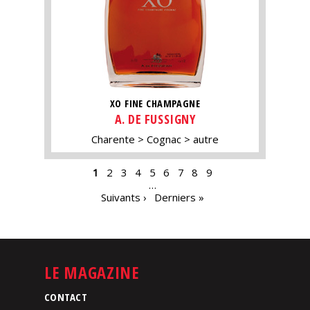
XO FINE CHAMPAGNE
A. DE FUSSIGNY
Charente
Cognac
autre
PAGES
1
2
3
4
5
6
7
8
9
…
Suivants ›
Derniers »
LE MAGAZINE
CONTACT