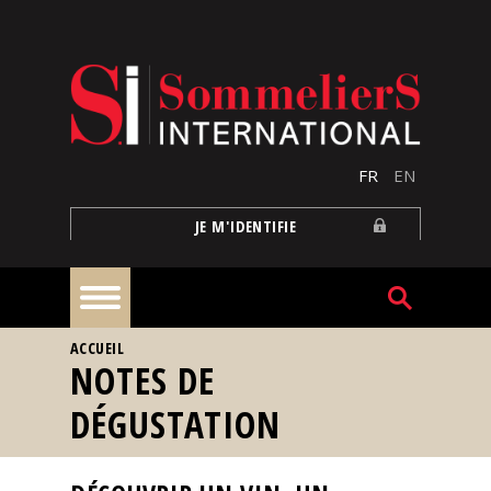
Aller au contenu principal
FR
EN
JE M'IDENTIFIE
VOUS ÊTES ICI
ACCUEIL
À
NOTES DE
la
une
DÉGUSTATION
Reportages