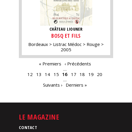
CHÂTEAU LIOUNER
BOSQ ET FILS
Bordeaux
Listrac Médoc
Rouge
2005
PAGES
« Premiers
‹ Précédents
…
12
13
14
15
16
17
18
19
20
…
Suivants ›
Derniers »
LE MAGAZINE
CONTACT