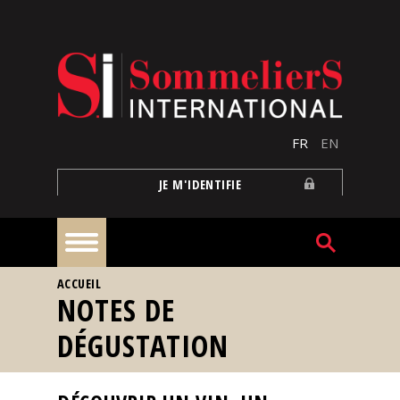
Aller au contenu principal
FR
EN
JE M'IDENTIFIE
VOUS ÊTES ICI
ACCUEIL
À
NOTES DE
la
une
DÉGUSTATION
Reportages