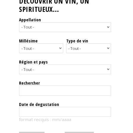
DÉCOUVRIR UN VIN, UN
SPIRITUEUX...
Nos
événements
Appellation
Spiritueux
Millésime
Type de vin
Notes
de
dégustation
Région et pays
Sommelleries
Rechercher
Le
magazine
Date de degustation
Télécharger
format recquis : mm/aaaa
la
Revue