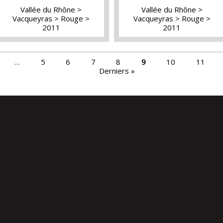
Vallée du Rhône
Vallée du Rhône
Vacqueyras
Rouge
Vacqueyras
Rouge
2011
2011
…
5
6
7
8
9
10
11
Derniers »