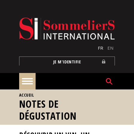
Aller au contenu principal
FR
EN
JE M'IDENTIFIE
VOUS ÊTES ICI
ACCUEIL
À
NOTES DE
la
une
DÉGUSTATION
Reportages