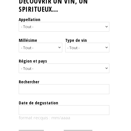
DÉCOUVRIR UN VIN, UN
SPIRITUEUX...
Nos
événements
Appellation
Spiritueux
Millésime
Type de vin
Notes
de
dégustation
Région et pays
Sommelleries
Rechercher
Le
magazine
Date de degustation
Télécharger
format recquis : mm/aaaa
la
Revue