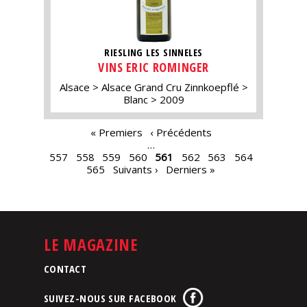
RIESLING LES SINNELES
VINS ERIC ROMINGER
Alsace
Alsace Grand Cru Zinnkoepflé
Blanc
2009
PAGES
« Premiers
‹ Précédents
…
557
558
559
560
561
562
563
564
565
Suivants ›
Derniers »
LE MAGAZINE
CONTACT
SUIVEZ-NOUS SUR FACEBOOK