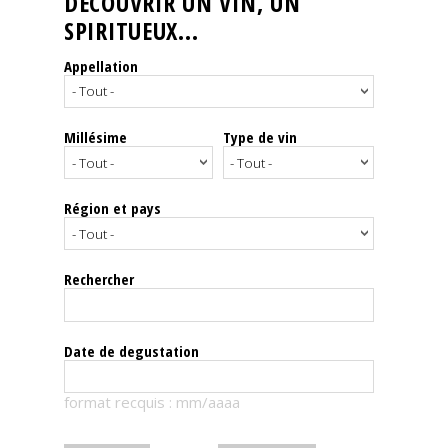
DÉCOUVRIR UN VIN, UN
SPIRITUEUX...
Nos
événements
Appellation
Spiritueux
Millésime
Type de vin
Notes
de
dégustation
Région et pays
Sommelleries
Rechercher
Le
magazine
Date de degustation
Télécharger
format recquis : mm/aaaa
la
Revue