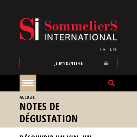
Aller au contenu principal
FR
EN
JE M'IDENTIFIE
VOUS ÊTES ICI
ACCUEIL
À
NOTES DE
la
une
DÉGUSTATION
Reportages