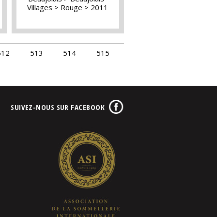
Villages
Rouge
2011
512
513
514
515
SUIVEZ-NOUS SUR FACEBOOK