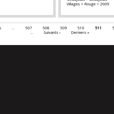
Villages
Rouge
2009
s
…
507
508
509
510
511
…
Suivants ›
Derniers »