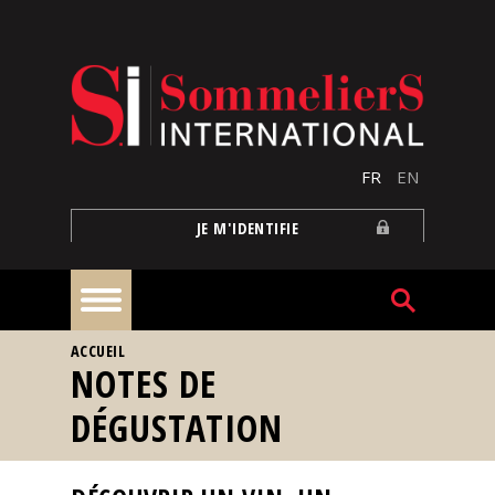
Aller au contenu principal
FR
EN
JE M'IDENTIFIE
VOUS ÊTES ICI
ACCUEIL
À
NOTES DE
la
une
DÉGUSTATION
Reportages