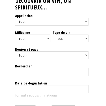
DÉCOUVRIR UN VIN, UN
SPIRITUEUX...
Nos
événements
Appellation
Spiritueux
Millésime
Type de vin
Notes
de
dégustation
Région et pays
Sommelleries
Rechercher
Le
magazine
Date de degustation
Télécharger
format recquis : mm/aaaa
la
Revue