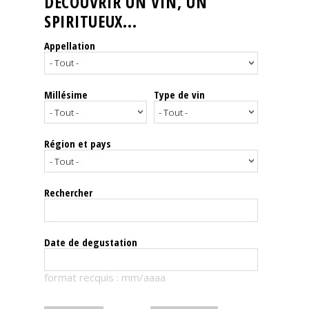
DÉCOUVRIR UN VIN, UN
SPIRITUEUX...
Nos
événements
Appellation
Spiritueux
Millésime
Type de vin
Notes
de
dégustation
Région et pays
Sommelleries
Rechercher
Le
magazine
Date de degustation
Télécharger
format recquis : mm/aaaa
la
Revue