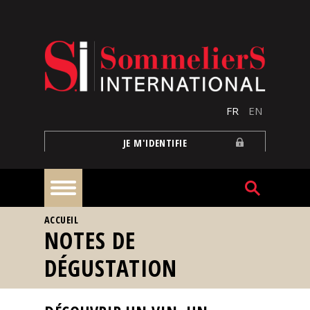
Aller au contenu principal
FR
EN
JE M'IDENTIFIE
VOUS ÊTES ICI
ACCUEIL
À
NOTES DE
la
une
DÉGUSTATION
Reportages