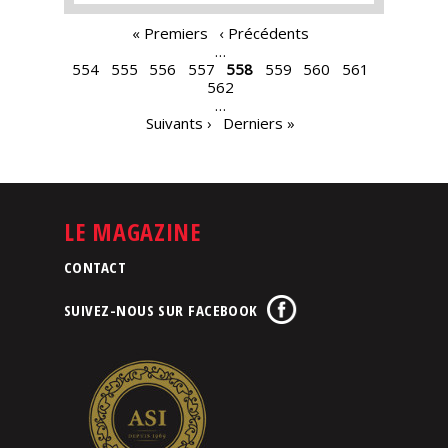
PAGES
« Premiers
‹ Précédents
…
554
555
556
557
558
559
560
561
562
…
Suivants ›
Derniers »
LE MAGAZINE
CONTACT
SUIVEZ-NOUS SUR FACEBOOK