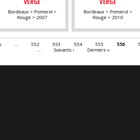
VERGÉ
VERGÉ
Bordeaux
Pomerol
Bordeaux
Pomerol
Rouge
2007
Rouge
2010
s
…
552
553
554
555
556
…
Suivants ›
Derniers »