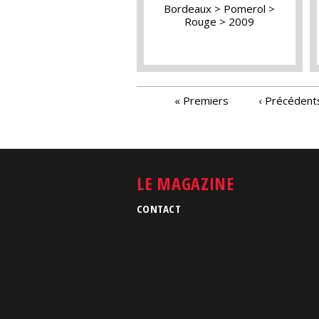
Bordeaux
Pomerol
Rouge
2009
PAGES
« Premiers
‹ Précédent
LE MAGAZINE
CONTACT