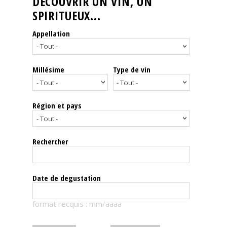
DÉCOUVRIR UN VIN, UN
SPIRITUEUX...
Nos
événements
Appellation
Spiritueux
Millésime
Type de vin
Notes
de
dégustation
Région et pays
Sommelleries
Rechercher
Le
magazine
Date de degustation
Télécharger
format recquis : mm/aaaa
la
Revue