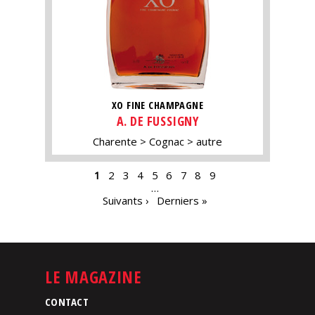
XO FINE CHAMPAGNE
A. DE FUSSIGNY
Charente
Cognac
autre
PAGES
1
2
3
4
5
6
7
8
9
…
Suivants ›
Derniers »
LE MAGAZINE
CONTACT