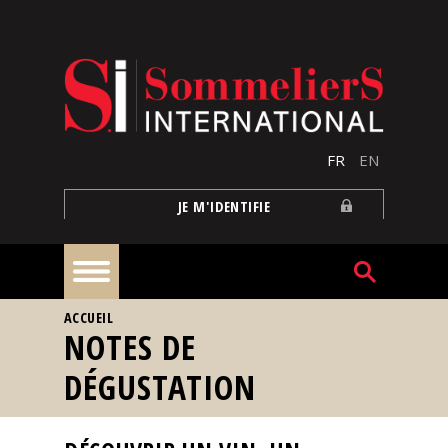
Aller au contenu principal
FR
EN
JE M'IDENTIFIE
VOUS ÊTES ICI
ACCUEIL
À
NOTES DE
la
une
DÉGUSTATION
Reportages