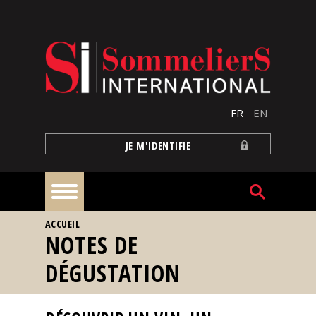
Aller au contenu principal
FR
EN
JE M'IDENTIFIE
VOUS ÊTES ICI
ACCUEIL
À
NOTES DE
la
une
DÉGUSTATION
Reportages