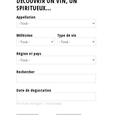
DÉCOUVRIR UN VIN, UN
SPIRITUEUX...
Nos
événements
Appellation
Spiritueux
Millésime
Type de vin
Notes
de
dégustation
Région et pays
Sommelleries
Rechercher
Le
magazine
Date de degustation
Télécharger
format recquis : mm/aaaa
la
Revue