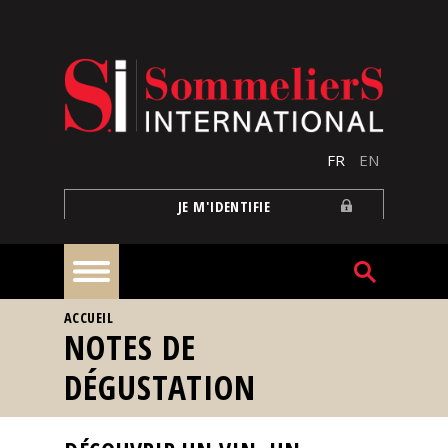
Aller au contenu principal
FR
EN
JE M'IDENTIFIE
VOUS ÊTES ICI
ACCUEIL
À
NOTES DE
la
une
DÉGUSTATION
Reportages