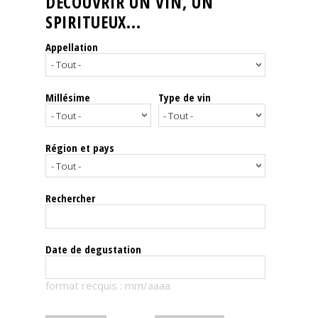
DÉCOUVRIR UN VIN, UN
SPIRITUEUX...
Nos
événements
Appellation
Spiritueux
Millésime
Type de vin
Notes
de
dégustation
Région et pays
Sommelleries
Rechercher
Le
magazine
Date de degustation
Télécharger
format recquis : mm/aaaa
la
Revue