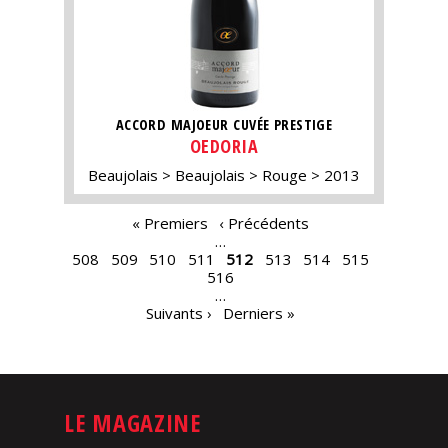
ACCORD MAJOEUR CUVÉE PRESTIGE
OEDORIA
Beaujolais
Beaujolais
Rouge
2013
PAGES
« Premiers
‹ Précédents
…
508
509
510
511
512
513
514
515
516
…
Suivants ›
Derniers »
LE MAGAZINE