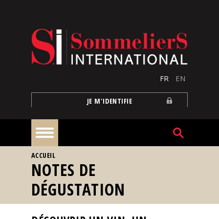
Aller au contenu principal
FR
EN
JE M'IDENTIFIE
VOUS ÊTES ICI
ACCUEIL
À
NOTES DE
la
une
DÉGUSTATION
Reportages