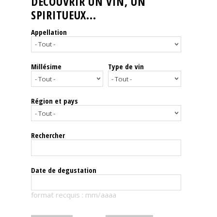
DÉCOUVRIR UN VIN, UN
SPIRITUEUX...
Nos
événements
Appellation
Spiritueux
Millésime
Type de vin
Notes
de
dégustation
Région et pays
Sommelleries
Rechercher
Le
magazine
Date de degustation
Télécharger
format recquis : mm/aaaa
la
Revue