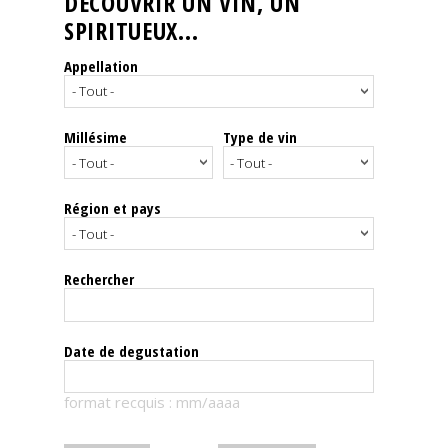
DÉCOUVRIR UN VIN, UN
SPIRITUEUX...
Nos
événements
Appellation
Spiritueux
Millésime
Type de vin
Notes
de
dégustation
Région et pays
Sommelleries
Rechercher
Le
magazine
Date de degustation
Télécharger
format recquis : mm/aaaa
la
Revue