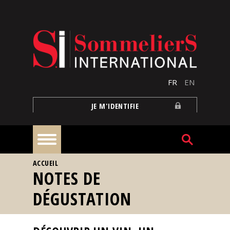
Aller au contenu principal
FR
EN
JE M'IDENTIFIE
VOUS ÊTES ICI
ACCUEIL
À
NOTES DE
la
une
DÉGUSTATION
Reportages