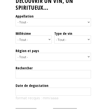
DÉCOUVRIR UN VIN, UN
SPIRITUEUX...
Nos
événements
Appellation
Spiritueux
Millésime
Type de vin
Notes
de
dégustation
Région et pays
Sommelleries
Rechercher
Le
magazine
Date de degustation
Télécharger
format recquis : mm/aaaa
la
Revue