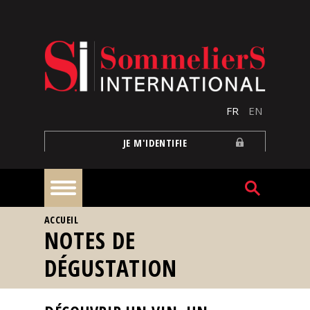
Aller au contenu principal
FR
EN
JE M'IDENTIFIE
VOUS ÊTES ICI
ACCUEIL
À
NOTES DE
la
une
DÉGUSTATION
Reportages