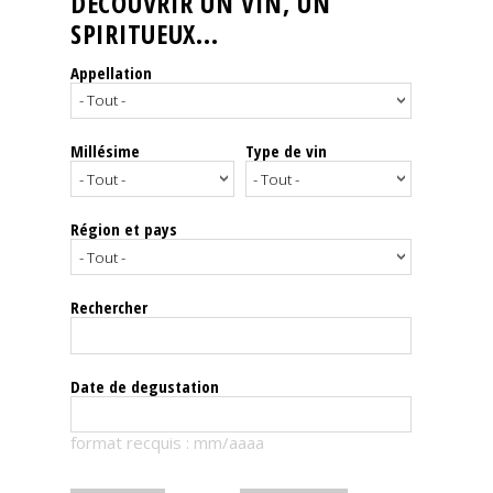
DÉCOUVRIR UN VIN, UN
SPIRITUEUX...
Nos
événements
Appellation
Spiritueux
Millésime
Type de vin
Notes
de
dégustation
Région et pays
Sommelleries
Rechercher
Le
magazine
Date de degustation
Télécharger
format recquis : mm/aaaa
la
Revue