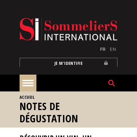
Aller au contenu principal
FR
EN
JE M'IDENTIFIE
VOUS ÊTES ICI
ACCUEIL
À
NOTES DE
la
une
DÉGUSTATION
Reportages