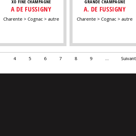
XO FINE CHAMPAGNE
GRANDE CHAMPAGNE
A DE FUSSIGNY
A. DE FUSSIGNY
Charente
Cognac
autre
Charente
Cognac
autre
3
4
5
6
7
8
9
…
Suivant