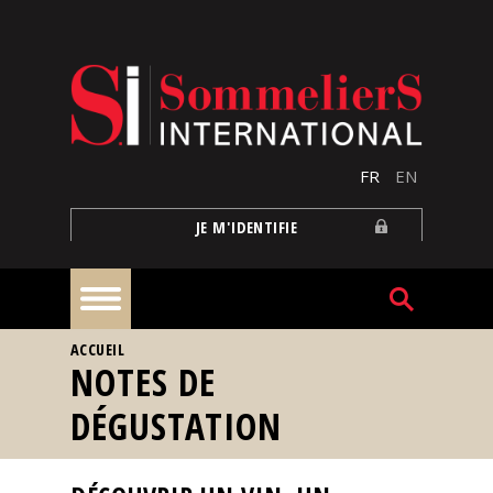
Aller au contenu principal
FR
EN
JE M'IDENTIFIE
VOUS ÊTES ICI
ACCUEIL
À
NOTES DE
la
une
DÉGUSTATION
Reportages