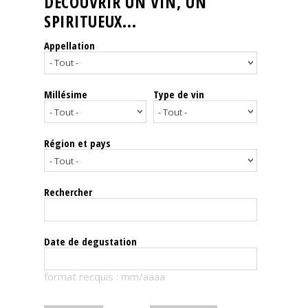
DÉCOUVRIR UN VIN, UN
SPIRITUEUX...
Nos
événements
Appellation
Spiritueux
Millésime
Type de vin
Notes
de
dégustation
Région et pays
Sommelleries
Rechercher
Le
magazine
Date de degustation
Télécharger
format recquis : mm/aaaa
la
Revue