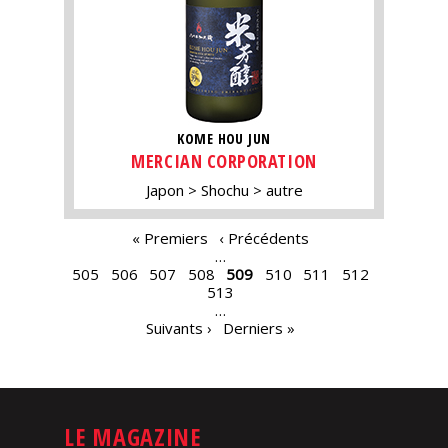
KOME HOU JUN
MERCIAN CORPORATION
Japon
Shochu
autre
PAGES
« Premiers
‹ Précédents
…
505
506
507
508
509
510
511
512
513
…
Suivants ›
Derniers »
LE MAGAZINE