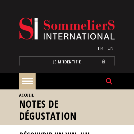
Aller au contenu principal
FR
EN
JE M'IDENTIFIE
VOUS ÊTES ICI
ACCUEIL
À
NOTES DE
la
une
DÉGUSTATION
Reportages