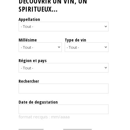
DÉCOUVRIR UN VIN, UN
SPIRITUEUX...
Nos
événements
Appellation
Spiritueux
Millésime
Type de vin
Notes
de
dégustation
Région et pays
Sommelleries
Rechercher
Le
magazine
Date de degustation
Télécharger
format recquis : mm/aaaa
la
Revue