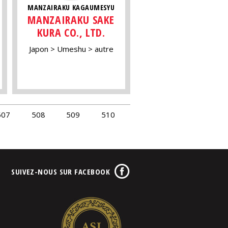
MANZAIRAKU KAGAUMESYU
MANZAIRAKU SAKE
KURA CO., LTD.
Japon
Umeshu
autre
507
508
509
510
SUIVEZ-NOUS SUR FACEBOOK