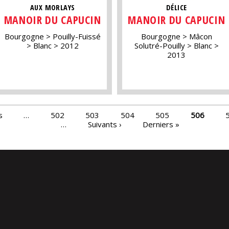
AUX MORLAYS
DÉLICE
MANOIR DU CAPUCIN
MANOIR DU CAPUCIN
Bourgogne
Pouilly-Fuissé
Bourgogne
Mâcon
Blanc
2012
Solutré-Pouilly
Blanc
2013
s
…
502
503
504
505
506
…
Suivants ›
Derniers »