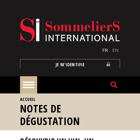
Aller au contenu principal
FR
EN
JE M'IDENTIFIE
VOUS ÊTES ICI
ACCUEIL
À
NOTES DE
la
une
DÉGUSTATION
Reportages