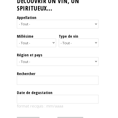
DÉCOUVRIR UN VIN, UN
SPIRITUEUX...
Nos
événements
Appellation
Spiritueux
Millésime
Type de vin
Notes
de
dégustation
Région et pays
Sommelleries
Rechercher
Le
magazine
Date de degustation
Télécharger
format recquis : mm/aaaa
la
Revue