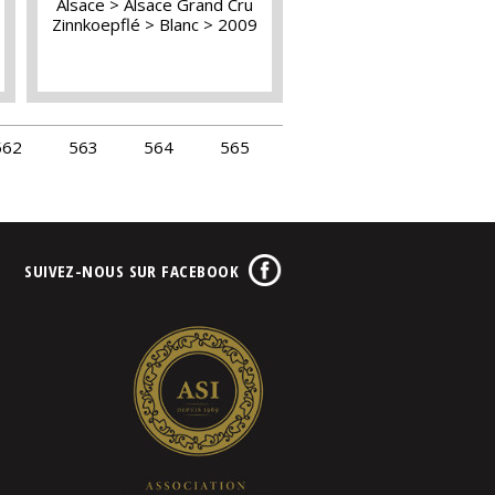
Alsace
Alsace Grand Cru
Zinnkoepflé
Blanc
2009
562
563
564
565
SUIVEZ-NOUS SUR FACEBOOK