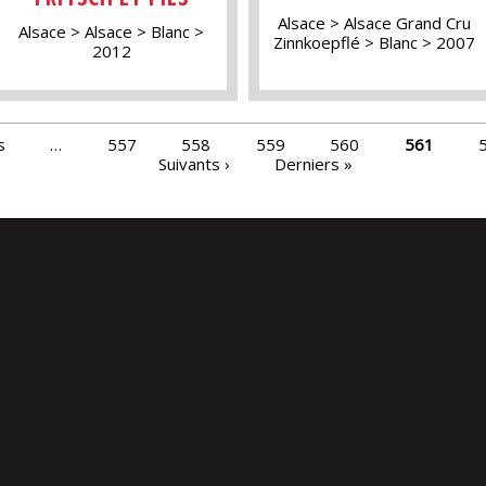
Alsace
Alsace Grand Cru
Alsace
Alsace
Blanc
Zinnkoepflé
Blanc
2007
2012
s
…
557
558
559
560
561
Suivants ›
Derniers »