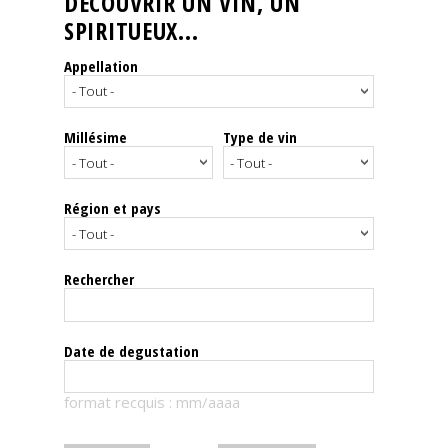
DÉCOUVRIR UN VIN, UN
SPIRITUEUX...
Nos
événements
Appellation
Spiritueux
Millésime
Type de vin
Notes
de
dégustation
Région et pays
Sommelleries
Rechercher
Le
magazine
Date de degustation
Télécharger
format recquis : mm/aaaa
la
Revue