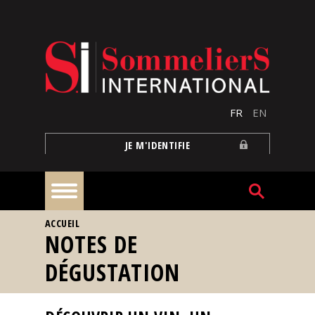
Aller au contenu principal
FR
EN
JE M'IDENTIFIE
VOUS ÊTES ICI
ACCUEIL
À
NOTES DE
la
une
DÉGUSTATION
Reportages