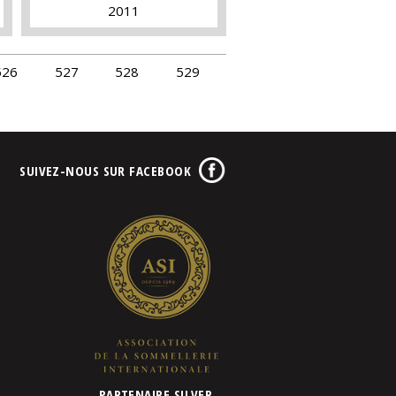
2011
526
527
528
529
SUIVEZ-NOUS SUR FACEBOOK
PARTENAIRE SILVER