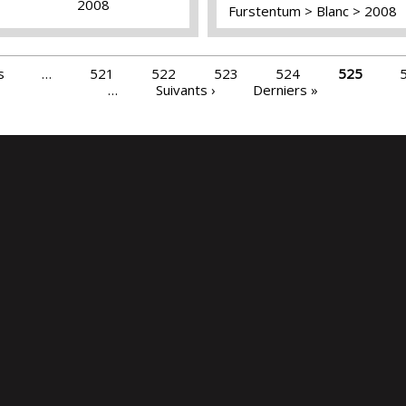
2008
Furstentum
Blanc
2008
s
…
521
522
523
524
525
…
Suivants ›
Derniers »