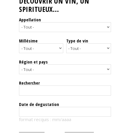
DÉCOUVRIR UN VIN, UN
SPIRITUEUX...
Nos
événements
Appellation
Spiritueux
Millésime
Type de vin
Notes
de
dégustation
Région et pays
Sommelleries
Rechercher
Le
magazine
Date de degustation
Télécharger
format recquis : mm/aaaa
la
Revue