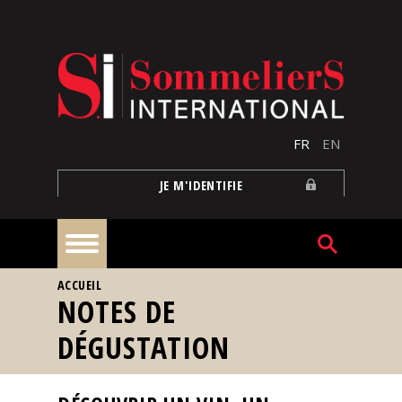
Aller au contenu principal
FR
EN
JE M'IDENTIFIE
VOUS ÊTES ICI
ACCUEIL
À
NOTES DE
la
une
DÉGUSTATION
Reportages